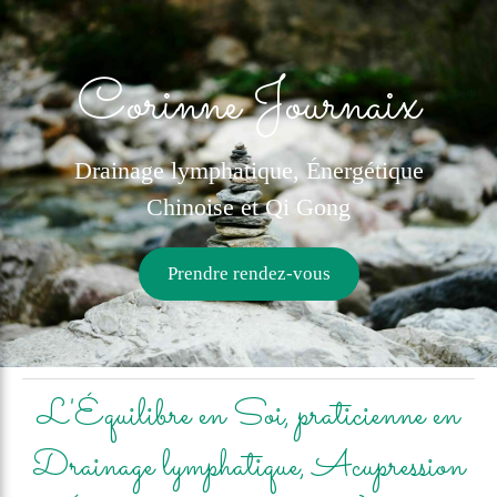
Corinne Journaix
Drainage lymphatique, Énergétique
Chinoise et Qi Gong
Prendre rendez-vous
L'Équilibre en Soi, praticienne en
Drainage lymphatique, Acupression